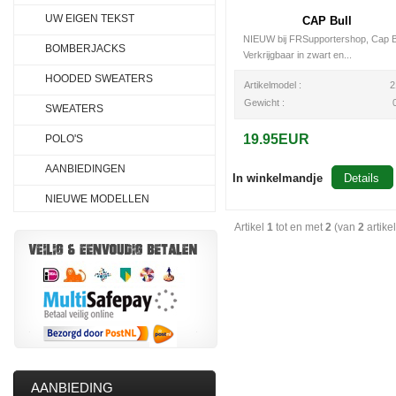
UW EIGEN TEKST
CAP Bull
NIEUW bij FRSupportershop, Cap B
BOMBERJACKS
Verkrijgbaar in zwart en...
HOODED SWEATERS
Artikelmodel :
2
Gewicht :
SWEATERS
19.95EUR
POLO'S
AANBIEDINGEN
In winkelmandje
Details
NIEUWE MODELLEN
Artikel
1
tot en met
2
(van
2
artike
AANBIEDING