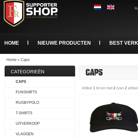
Re
HOME
NIEUWE PRODUCTEN
BEST VER
Home
»
Caps
CAPS
CATEGORIEËN
CAPS
Artikel
1
tot en met
2
(van
2
artike
FUNSHIRTS
RUGBYPOLO
T-SHIRTS
UITVERKOOP
VLAGGEN