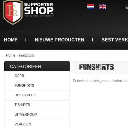
Re
HOME
NIEUWE PRODUCTEN
BEST VER
Home
»
FunShirts
FUNSHIRTS
CATEGORIEËN
CAPS
Er bevinden zich geen artikelen in 
FUNSHIRTS
RUGBYPOLO
T-SHIRTS
UITVERKOOP
VLAGGEN