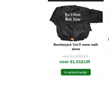
Bomberjack You'll never walk
alone
van 51.99EUR
voor 61.01EUR
In winkelmandje