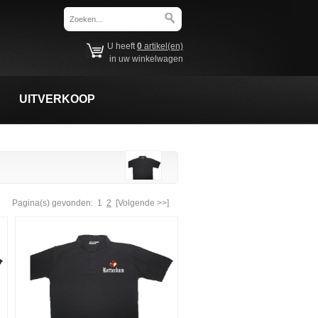
U heeft
0
artikel(en)
in uw winkelwagen
UITVERKOOP
Pagina(s) gevonden:
1
2
[Volgende >>]