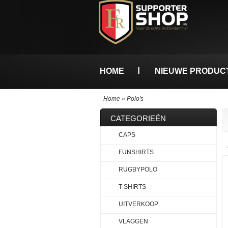
HOME
NIEUWE PRODUC
Home
»
Polo's
CATEGORIEËN
CAPS
FUNSHIRTS
RUGBYPOLO
T-SHIRTS
UITVERKOOP
VLAGGEN