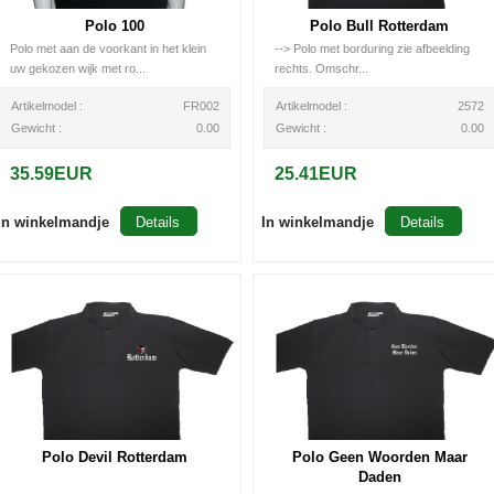
Polo 100
Polo Bull Rotterdam
Polo met aan de voorkant in het klein
--> Polo met borduring zie afbeelding
uw gekozen wijk met ro...
rechts. Omschr...
Artikelmodel :
FR002
Artikelmodel :
2572
Gewicht :
0.00
Gewicht :
0.00
35.59EUR
25.41EUR
In winkelmandje
Details
In winkelmandje
Details
Polo Devil Rotterdam
Polo Geen Woorden Maar
Daden