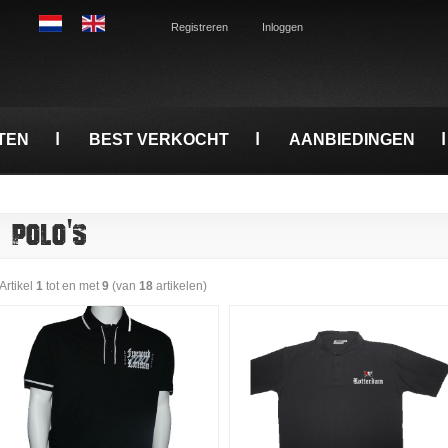
Registreren
Inloggen
TEN
BEST VERKOCHT
AANBIEDINGEN
POLO'S
Artikel
1
tot en met
9
(van
18
artikelen)