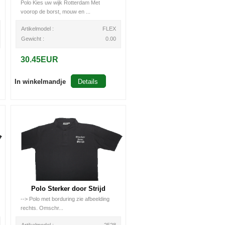
Polo Kies uw wijk Rotterdam Met
voorop de borst, mouw en ...
Artikelmodel :
FLEX
Gewicht :
0.00
30.45EUR
In winkelmandje
Details
Polo Sterker door Strijd
--> Polo met borduring zie afbeelding
rechts. Omschr...