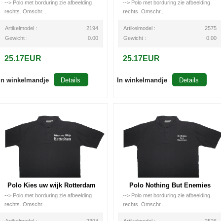
--> Polo met borduring zie afbeelding
--> Polo met borduring zie afbeelding
rechts. Omschr...
rechts. Omschr...
Artikelmodel :
2194
Artikelmodel :
2575
Gewicht :
0.00
Gewicht :
0.00
25.17EUR
25.17EUR
In winkelmandje
Details
In winkelmandje
Details
Polo Kies uw wijk Rotterdam
Polo Nothing But Enemies
--> Polo met borduring zie afbeelding
--> Polo met borduring zie afbeelding
rechts. Omschr...
rechts. Omschr...