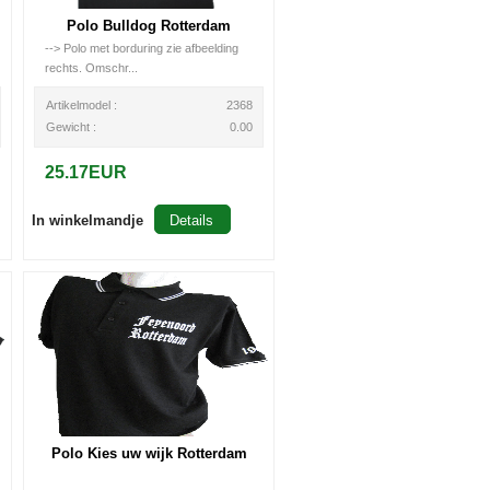
Polo Bulldog Rotterdam
--> Polo met borduring zie afbeelding
rechts. Omschr...
Artikelmodel :
2368
Gewicht :
0.00
25.17EUR
In winkelmandje
Details
Polo Kies uw wijk Rotterdam