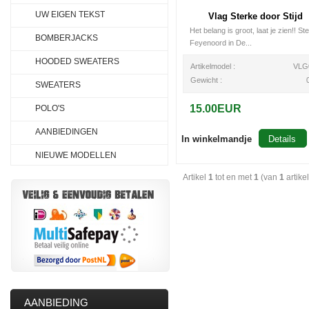
UW EIGEN TEKST
Vlag Sterke door Stijd
Het belang is groot, laat je zien!! St
BOMBERJACKS
Feyenoord in De...
HOODED SWEATERS
Artikelmodel :
VLG
Gewicht :
SWEATERS
15.00EUR
POLO'S
AANBIEDINGEN
In winkelmandje
Details
NIEUWE MODELLEN
Artikel
1
tot en met
1
(van
1
artike
AANBIEDING