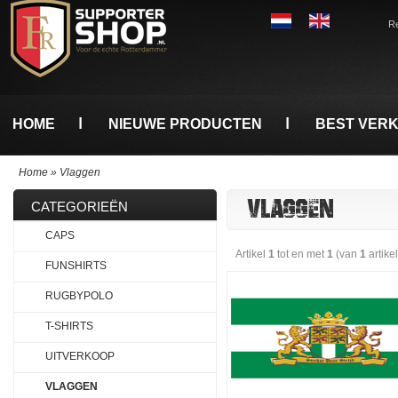
Re
HOME
NIEUWE PRODUCTEN
BEST VER
Home
»
Vlaggen
VLAGGEN
CATEGORIEËN
CAPS
Artikel
1
tot en met
1
(van
1
artike
FUNSHIRTS
RUGBYPOLO
T-SHIRTS
UITVERKOOP
VLAGGEN