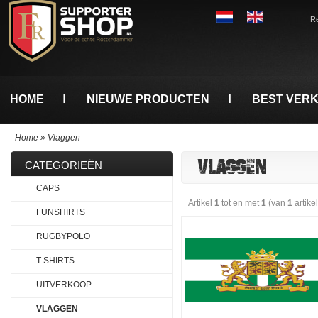
Re
HOME
NIEUWE PRODUCTEN
BEST VER
Home
»
Vlaggen
VLAGGEN
CATEGORIEËN
CAPS
Artikel
1
tot en met
1
(van
1
artike
FUNSHIRTS
RUGBYPOLO
T-SHIRTS
UITVERKOOP
VLAGGEN