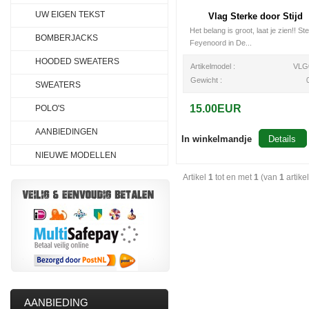
UW EIGEN TEKST
Vlag Sterke door Stijd
Het belang is groot, laat je zien!! St
BOMBERJACKS
Feyenoord in De...
HOODED SWEATERS
Artikelmodel :
VLG
Gewicht :
SWEATERS
15.00EUR
POLO'S
AANBIEDINGEN
In winkelmandje
Details
NIEUWE MODELLEN
Artikel
1
tot en met
1
(van
1
artike
AANBIEDING