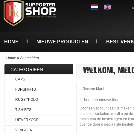
Re
HOME
NIEUWE PRODUCTEN
BEST VER
Home
»
Aanmelden
WELKOM, MELDT
CATEGORIEËN
CAPS
Nieuwe klant
FUNSHIRTS
RUGBYPOLO
Ik ben een nieuwe klant.
Door een account aan te maken b
T-SHIRTS
u sneller winkelen, wordt u op 
status van de bestellingen en kun
UITVERKOOP
over de door u geplaatste bestell
VLAGGEN