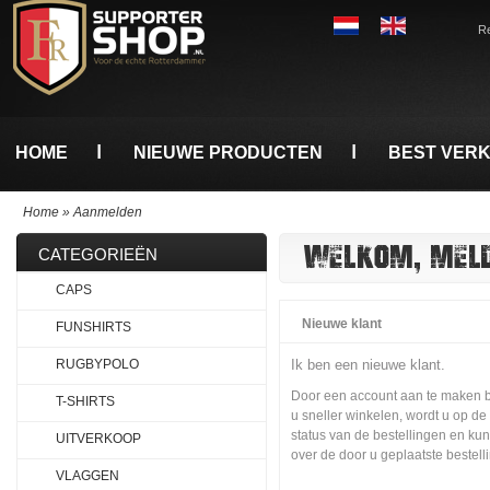
Re
HOME
NIEUWE PRODUCTEN
BEST VER
Home
»
Aanmelden
WELKOM, MELDT
CATEGORIEËN
CAPS
Nieuwe klant
FUNSHIRTS
RUGBYPOLO
Ik ben een nieuwe klant.
Door een account aan te maken b
T-SHIRTS
u sneller winkelen, wordt u op 
status van de bestellingen en kun
UITVERKOOP
over de door u geplaatste bestell
VLAGGEN