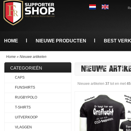
Re
HOME
NIEUWE PRODUCTEN
BEST VER
Home
»
Nieuwe artikelen
NIEUWE ARTIK
CATEGORIEËN
CAPS
Nieuwe artikelen
37
tot en met
45
FUNSHIRTS
RUGBYPOLO
T-SHIRTS
UITVERKOOP
VLAGGEN