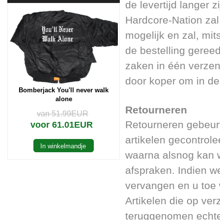
de levertijd langer z
Hardcore-Nation zal
mogelijk en zal, mit
de bestelling geree
zaken in één verzend
door koper om in dee
Bomberjack You'll never walk
alone
Retourneren
van 51.99EUR
Retourneren gebeurt
voor 61.01EUR
artikelen gecontrol
In winkelmandje
waarna alsnog kan 
afspraken. Indien w
vervangen en u toe
Artikelen die op ver
teruggenomen echter