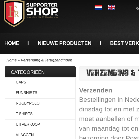
Re
HOME
NIEUWE PRODUCTEN
BEST VER
Home
»
Verzending & Terugzendingen
VERZENDING &
CATEGORIEËN
CAPS
Verzenden
FUNSHIRTS
Bestellingen in Ned
RUGBYPOLO
dinsdag tot en met 
T-SHIRTS
moet aanbellen of 
UITVERKOOP
van maandag tot en 
VLAGGEN
bezorging door Pos