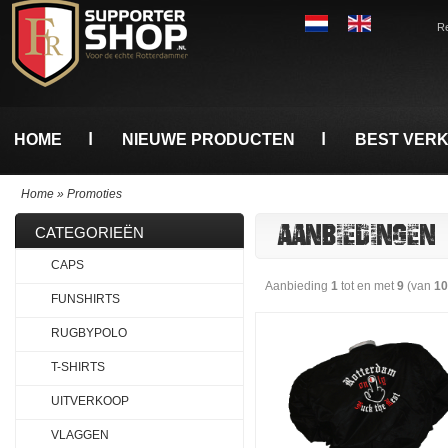
Re
HOME
NIEUWE PRODUCTEN
BEST VER
Home
»
Promoties
AANBIEDINGEN
CATEGORIEËN
CAPS
Aanbieding
1
tot en met
9
(van
10
FUNSHIRTS
RUGBYPOLO
T-SHIRTS
UITVERKOOP
VLAGGEN