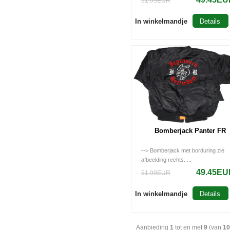
51.99EUR
In winkelmandje
Details
Bomberjack Panter FR
--> Bomberjack met borduring zie
afbeelding rechts. ...
49.45EU
51.99EUR
In winkelmandje
Details
Aanbieding
1
tot en met
9
(van
10