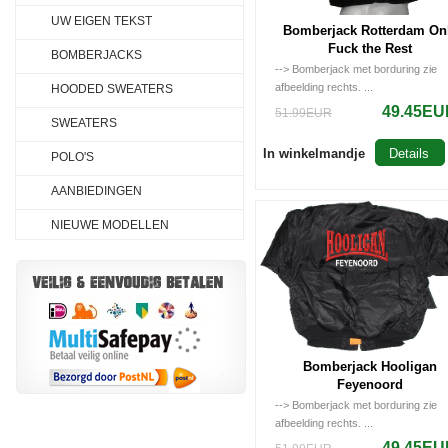
UW EIGEN TEKST
Bomberjack Rotterdam On
Fuck the Rest
BOMBERJACKS
--> Bomberjack met borduring zie
afbeelding rechts. ...
HOODED SWEATERS
49.45EU
51.99EUR
SWEATERS
In winkelmandje
Details
POLO'S
AANBIEDINGEN
NIEUWE MODELLEN
Bomberjack Hooligan
Feyenoord
--> Bomberjack met borduring zie
afbeelding rechts. ...
49.45EU