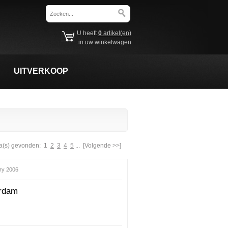
U heeft
0
artikel(en)
in uw winkelwagen
UITVERKOOP
a(s) gevonden:
1
2
3
4
5
...
[Volgende >>]
ry 2006
erdam