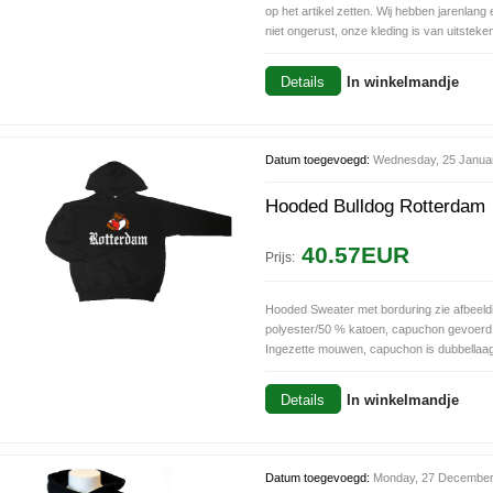
op het artikel zetten. Wij hebben jarenlan
niet ongerust, onze kleding is van uitsteken
Details
In winkelmandje
Datum toegevoegd:
Wednesday, 25 Janua
Hooded Bulldog Rotterdam
40.57EUR
Prijs:
Hooded Sweater met borduring zie afbeeld
polyester/50 % katoen, capuchon gevoerd
Ingezette mouwen, capuchon is dubbellaags,
Details
In winkelmandje
Datum toegevoegd:
Monday, 27 December