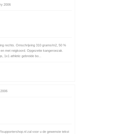
ry 2006
ing rechts. Omschrijving 310 grams/m2, 50 %
 en met reigkoord. Opgezette kangeroezak.
 1x1 athletic gebreide bo...
 2006
 FRsupportershop.nl zal voor u de gewenste tekst