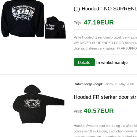
(1) Hooded " NO SURREN
47.19EUR
Prijs:
Vette Hooded, Zeer comfortabel. verkrijgba
WE NEVER SURRENDER LOGO Achterk
Uiteraard alleen verkrijgbaar @ FRSUPPOR
Details
In winkelmandje
Datum toegevoegd:
Friday, 19 May 2006
Hooded FR sterker door stri
40.57EUR
Prijs:
Hooded Sweater met borduring zie afbeeld
polyester/50 % katoen, capuchon gevoerd
Ingezette mouwen, capuchon is dubbellaags,