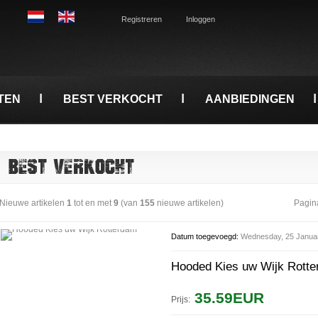
Registreren
Inloggen
TEN
BEST VERKOCHT
AANBIEDINGEN
BEST VERKOCHT
Nieuwe artikelen
1
tot en met
9
(van
155
nieuwe artikelen)
Pagin
Datum toegevoegd:
Wednesday, 25 Janua
Hooded Kies uw Wijk Rott
35.59EUR
Prijs: