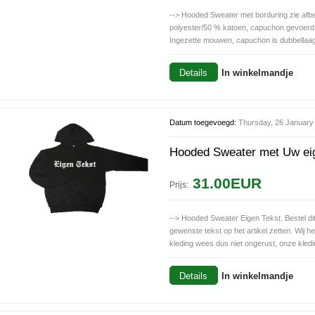
--> Hooded Sweater met borduring zie afb
polyester/50 % katoen, capuchon gevoerd
Ingezette mouwen, capuchon is dubbellaags
Details
In winkelmandje
Datum toegevoegd:
Thursday, 26 January
Hooded Sweater met Uw eig
31.00EUR
Prijs:
--> Hooded Sweater Eigen Tekst. Bestel dit
gewenste tekst op het artikel zetten. Wij 
kleding wees dus niet ongerust, onze kledi
Details
In winkelmandje