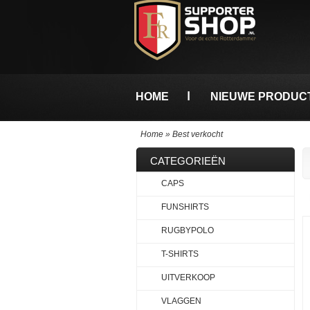
HOME
NIEUWE PRODUC
Home
»
Best verkocht
CATEGORIEËN
CAPS
FUNSHIRTS
RUGBYPOLO
T-SHIRTS
UITVERKOOP
VLAGGEN