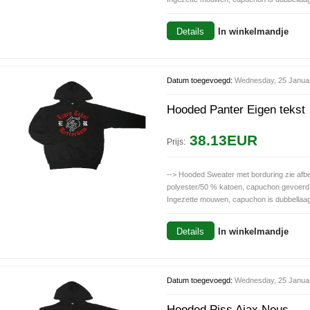
Details
In winkelmandje
Datum toegevoegd:
Wednesday, 25 Janua
Hooded Panter Eigen tekst
38.13EUR
Prijs:
--> Hooded Sweater met borduring zie afb
polyester/50 % katoen, capuchon gevoerd
Ingezette mouwen, capuchon is dubbellaags
Details
In winkelmandje
Datum toegevoegd:
Wednesday, 25 Janua
Hooded Piss Ajax Neus