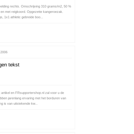
eelding rechts. Omschrijving 310 grams/m2, 50 %
 en met reigkoord. Opgezette kangeroezak.
, 1x1 athletic gebreide boo...
 2006
en tekst
 artikel en FRsupportershop.nl zal voor u de
hebben jarenlang ervaring met het borduren van
ng is van uitstekende kw...