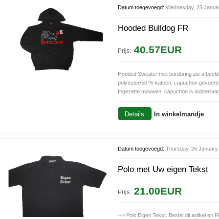
Datum toegevoegd:
Wednesday, 25 Janua
Hooded Bulldog FR
40.57EUR
Prijs:
Hooded Sweater met borduring zie afbeeld
polyester/50 % katoen, capuchon gevoerd
Ingezette mouwen, capuchon is dubbellaags,
Details
In winkelmandje
Datum toegevoegd:
Thursday, 26 January
Polo met Uw eigen Tekst
21.00EUR
Prijs:
--> Polo Eigen Tekst. Bestel dit artikel en