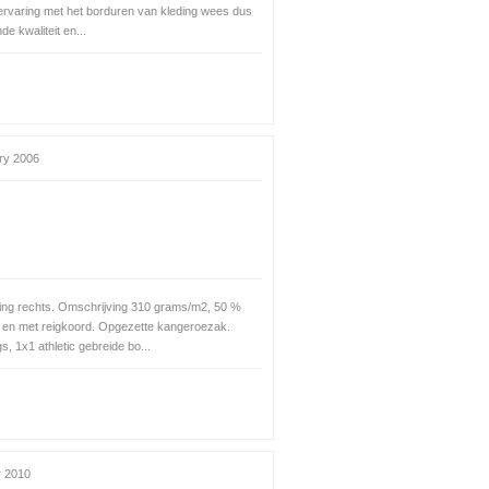
g ervaring met het borduren van kleding wees dus
de kwaliteit en...
ry 2006
ing rechts. Omschrijving 310 grams/m2, 50 %
 en met reigkoord. Opgezette kangeroezak.
 1x1 athletic gebreide bo...
 2010