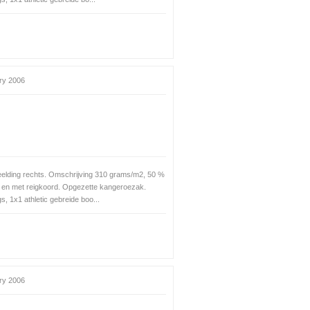
ry 2006
eelding rechts. Omschrijving 310 grams/m2, 50 %
 en met reigkoord. Opgezette kangeroezak.
, 1x1 athletic gebreide boo...
ry 2006