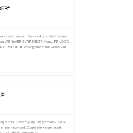
DER"
ar in zwart en wit!!! Voorkant groot bedrukt met
ant WE NeVER SURRENDER Mouw: FR LOGO
TERSHOP.NL Verkrijgbaar in alle wijken van ...
jd
ing rechts. Omschrijving 310 grams/m2, 50 %
 en met reigkoord. Opgezette kangeroezak.
 1x1 athletic gebreide bo...