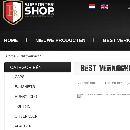
Re
HOME
NIEUWE PRODUCTEN
BEST VER
Home
»
Best verkocht
BEST VERKOCH
CATEGORIEËN
CAPS
Nieuwe artikelen
1
tot en met
9
(v
FUNSHIRTS
RUGBYPOLO
T-SHIRTS
UITVERKOOP
VLAGGEN