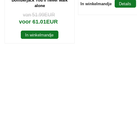
Bomberjack You'll never walk
In winkelmandje
Details
alone
van 51.99EUR
voor 61.01EUR
In winkelmandje