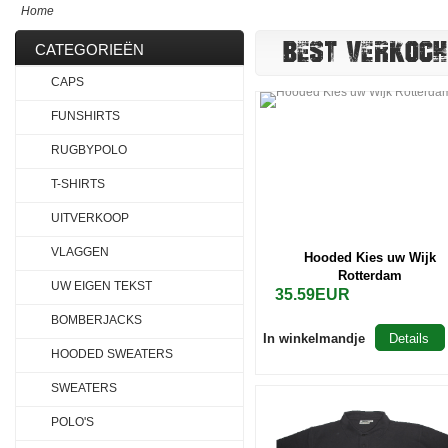
Home
BEST VERKOCH
CATEGORIEËN
CAPS
FUNSHIRTS
RUGBYPOLO
T-SHIRTS
UITVERKOOP
VLAGGEN
Hooded Kies uw Wijk
Rotterdam
UW EIGEN TEKST
35.59EUR
BOMBERJACKS
In winkelmandje
Details
HOODED SWEATERS
SWEATERS
POLO'S